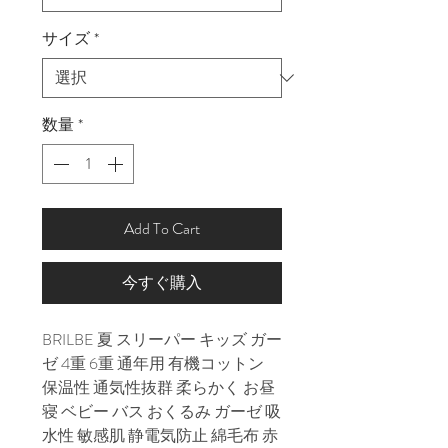
サイズ
*
数量
*
Add To Cart
今すぐ購入
BRILBE 夏 スリーパー キッズ ガー
ゼ 4重 6重 通年用 有機コットン
保温性 通気性抜群 柔らかく お昼
寝 ベビー バス おくるみ ガーゼ 吸
水性 敏感肌 静電気防止 綿毛布 赤