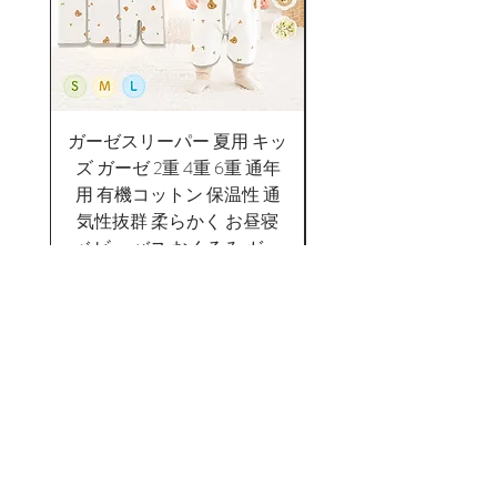
ガーゼスリーパー 夏用 キッ
プレイウェア 砂場着 
ズ ガーゼ 2重 4重 6重 通年
能 防水 70-100cm対
用 有機コットン 保温性 通
はっ水 遊び着 つなぎ
気性抜群 柔らかく お昼寝
バーオール 70 75 80 8
ベビー バス おくるみ ガー
ゼ 吸水性の複
価格
￥5,150
BRILBE