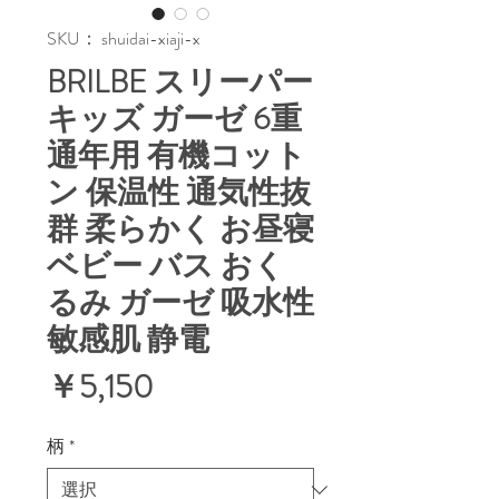
SKU： shuidai-xiaji-x
BRILBE スリーパー
キッズ ガーゼ 6重
通年用 有機コット
ン 保温性 通気性抜
群 柔らかく お昼寝
ベビー バス おく
るみ ガーゼ 吸水性
敏感肌 静電
価
￥5,150
格
柄
*