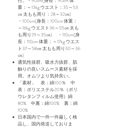
付。・90cm(身長：90cm 体
重：～13kg ウエスト：35～53
㎝ 太もも周り：28～32㎝)
・100cm(身長：100cm 体重：
～16kg ウエスト36～55㎝ 太も
も周り29～35㎝) ・110cm(身
長：110cm 体重：～17kg ウエス
ト37～58㎝ 太もも周り30～36
㎝)
通気性抜群、吸水力抜群、肌
触りの良いスムース素材を採
用。オムツより気持良い。
「素材」 表：綿100％ 中
表：ポリエステル20％（ポリ
ウレタンフィルム使用）綿
80% 中裏：綿100% 裏：綿
100%
日本国内で一件一件厳しく検
品し、国内発送しておりま