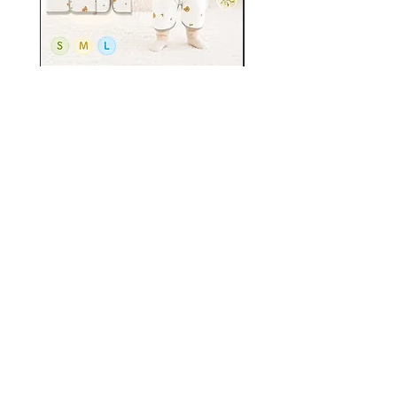
ガーゼスリーパー 夏用 キッ
プレイウェア 砂場着 
ズ ガーゼ 2重 4重 6重 通年
能 防水 70-100cm対
用 有機コットン 保温性 通
はっ水 遊び着 つなぎ
気性抜群 柔らかく お昼寝
バーオール 70 75 80 8
ベビー バス おくるみ ガー
ゼ 吸水性の複
価格
￥5,150
BRILBE