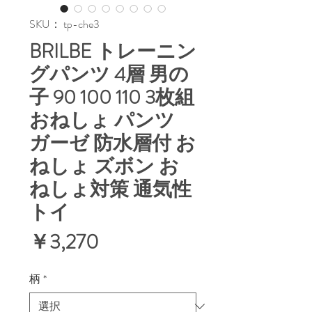
SKU： tp-che3
BRILBE トレーニン
グパンツ 4層 男の
子 90 100 110 3枚組
おねしょ パンツ
ガーゼ 防水層付 お
ねしょ ズボン お
ねしょ対策 通気性
トイ
価
￥3,270
格
柄
*