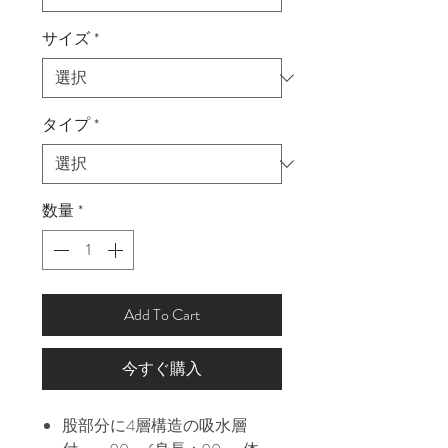
サイズ
*
タイプ
*
数量
*
Add To Cart
今すぐ購入
股部分に4層構造の吸水層