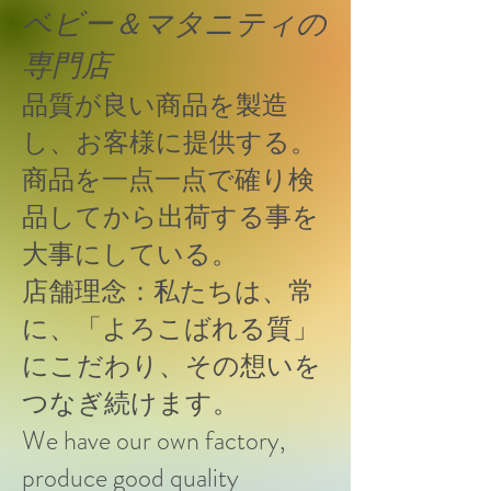
ベビー＆マタニティの
専門店
品質が良い商品を製造
し、お客様に提供する。
商品を一点一点で確り検
品してから出荷する事を
大事にしている。
店舗理念：私たちは、常
に、「よろこばれる質」
にこだわり、その想いを
つなぎ続けます。
We have our own factory,
produce good quality